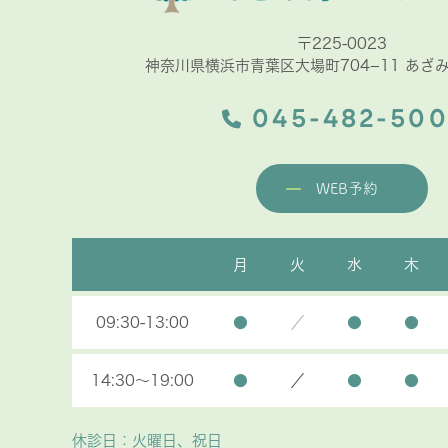
〒225-0023
神奈川県横浜市青葉区大場町704−11 あざ
045-482-500
WEB予約
月
火
水
木
09:30-13:00
●
／
●
●
14:30～19:00
●
／
●
●
休診日：火曜日、祝日