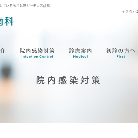
しているあざみ野ガーデンズ歯科
〒225
紹介
院内感染対策
診療案内
初診の方へ
Infection Control
Medical
First
院内感染対策