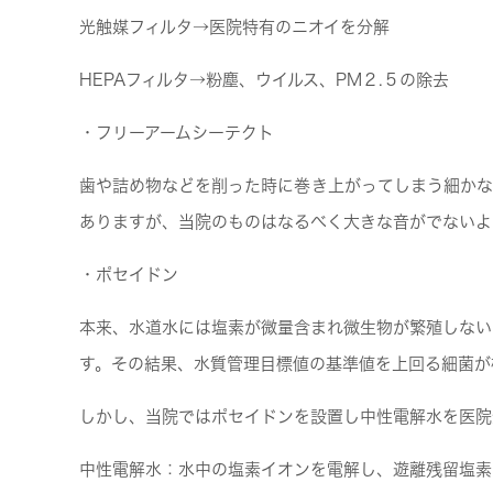
光触媒フィルタ→医院特有のニオイを分解
HEPAフィルタ→粉塵、ウイルス、PM２.５の除去
・フリーアームシーテクト
歯や詰め物などを削った時に巻き上がってしまう細かな
ありますが、当院のものはなるべく大きな音がでないよ
・ポセイドン
本来、水道水には塩素が微量含まれ微生物が繁殖しない
す。その結果、水質管理目標値の基準値を上回る細菌が
しかし、当院ではポセイドンを設置し中性電解水を医院
中性電解水：水中の塩素イオンを電解し、遊離残留塩素