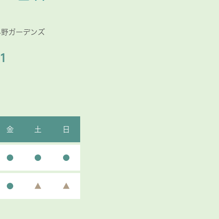
み野ガーデンズ
1
金
土
日
●
●
●
●
▲
▲